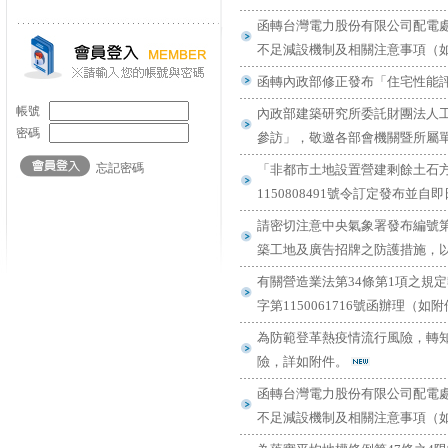
函轉台灣電力股份有限公司配電
不足減設機制及相關注意事項（
函轉內政部修正發布「住宅性能評
帳號
內政部建築研究所委託財團法人
密碼
參訪」，敬邀各部會機關暨所屬
忘記密碼
「非都市土地設置營建剩餘土石方
1150808491號令訂定發布並
請密切注意中央氣象署發布編號第
築工地及廣告招牌之防護措施，
有關營造業法第34條第1項之規定
字第1150061716號函辦理（
為防範登革熱疫情流行風險，轉
險，詳如附件。
函轉台灣電力股份有限公司配電
不足減設機制及相關注意事項（