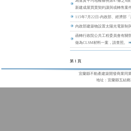
為落實平均地權條例第47條之4
新建成屋買賣契約讓與或轉售案
115年7月22日-內政部、經濟
內政部建築物設置太陽光電新制
函轉行政院公共工程委員會有關
做為CLSM材料一案，請查照。
第 1 頁
宜蘭縣不動產建築開發商業同業公會 T
地址：宜蘭縣五結鄉